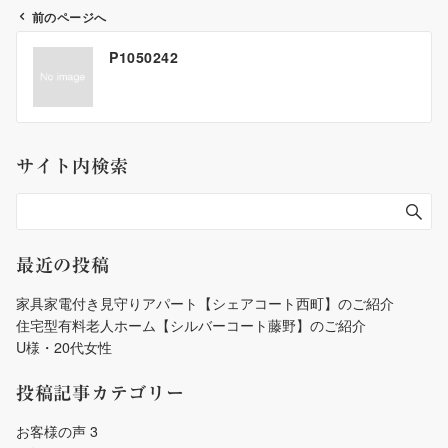
前のページへ
投
P1050242
稿
ナ
ビ
ゲ
サイト内検索
ー
シ
ョ
ン
最近の投稿
家具家電付き見守りアパート【シェアコート西町】のご紹介
住宅型有料老人ホーム【シルバーコート藤野】のご紹介
U様・20代女性
投稿記事カテゴリー
お客様の声
3